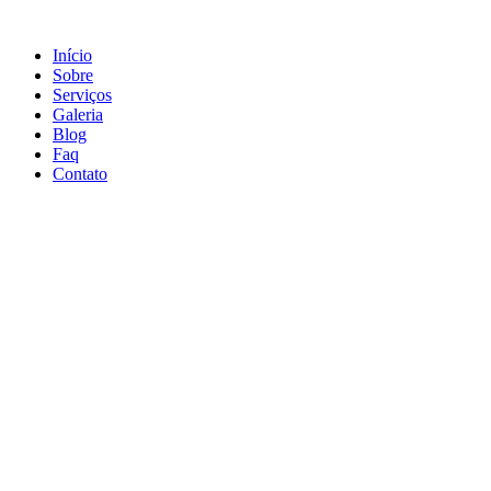
Ir
para
Início
o
Sobre
conteúdo
Serviços
Galeria
Blog
Faq
Contato